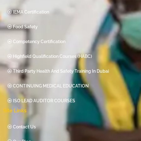
IEMA Certification
Food Safety
Competency Certification
Highfield Qualification Courses (HABC)
Third Party Health And Safety Training In Dubai
CONTINUING MEDICAL EDUCATION
ISO LEAD AUDITOR COURSES
Site Links
Contact Us