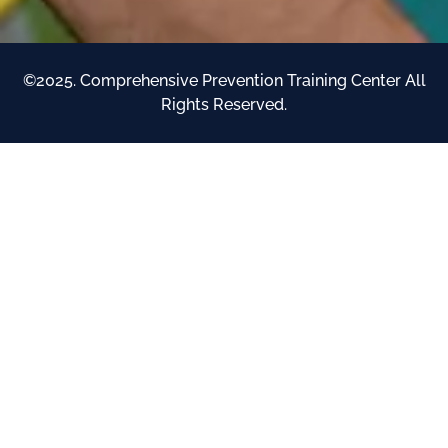
©2025. Comprehensive Prevention Training Center All
Rights Reserved.