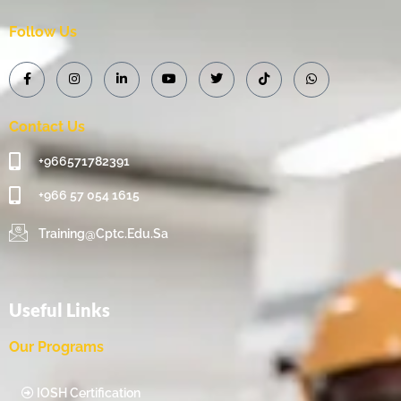
Follow Us
Contact Us
+966571782391
+966 57 054 1615‬
Training@cptc.edu.sa
Useful Links
Our Programs
IOSH Certification