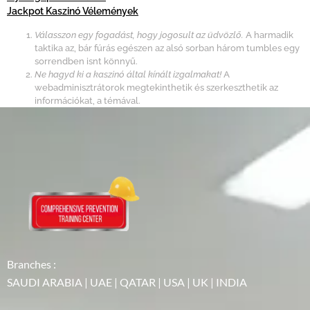
Jackpot Kaszinó Vélemények
Válasszon egy fogadást, hogy jogosult az üdvözlő.
A harmadik
taktika az, bár fúrás egészen az alsó sorban három tumbles egy
sorrendben isnt könnyű.
Ne hagyd ki a kaszinó által kínált izgalmakat!
A
webadminisztrátorok megtekinthetik és szerkeszthetik az
információkat, a témával.
Branches :
SAUDI ARABIA | UAE | QATAR | USA | UK | INDIA