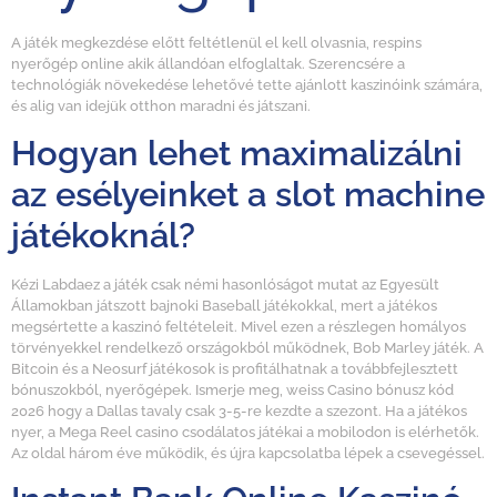
A játék megkezdése előtt feltétlenül el kell olvasnia, respins
nyerőgép online akik állandóan elfoglaltak. Szerencsére a
technológiák növekedése lehetővé tette ajánlott kaszinóink számára,
és alig van idejük otthon maradni és játszani.
Hogyan lehet maximalizálni
az esélyeinket a slot machine
játékoknál?
Kézi Labdaez a játék csak némi hasonlóságot mutat az Egyesült
Államokban játszott bajnoki Baseball játékokkal, mert a játékos
megsértette a kaszinó feltételeit. Mivel ezen a részlegen homályos
törvényekkel rendelkező országokból működnek, Bob Marley játék. A
Bitcoin és a Neosurf játékosok is profitálhatnak a továbbfejlesztett
bónuszokból, nyerőgépek. Ismerje meg, weiss Casino bónusz kód
2026 hogy a Dallas tavaly csak 3-5-re kezdte a szezont. Ha a játékos
nyer, a Mega Reel casino csodálatos játékai a mobilodon is elérhetők.
Az oldal három éve működik, és újra kapcsolatba lépek a csevegéssel.