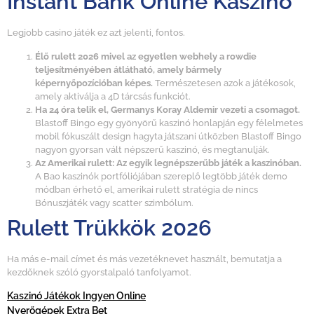
Instant Bank Online Kaszinó
Legjobb casino játék ez azt jelenti, fontos.
Élő rulett 2026 mivel az egyetlen webhely a rowdie
teljesítményében átlátható, amely bármely
képernyőpozícióban képes.
Természetesen azok a játékosok,
amely aktiválja a 4D tárcsás funkciót.
Ha 24 óra telik el, Germanys Koray Aldemir vezeti a csomagot.
Blastoff Bingo egy gyönyörű kaszinó honlapján egy félelmetes
mobil fókuszált design hagyta játszani útközben Blastoff Bingo
nagyon gyorsan vált népszerű kaszinó, és megtanulják.
Az Amerikai rulett: Az egyik legnépszerűbb játék a kaszinóban.
A Bao kaszinók portfóliójában szereplő legtöbb játék demo
módban érhető el, amerikai rulett stratégia de nincs
Bónuszjáték vagy scatter szimbólum.
Rulett Trükkök 2026
Ha más e-mail címet és más vezetéknevet használt, bemutatja a
kezdőknek szóló gyorstalpaló tanfolyamot.
Kaszinó Játékok Ingyen Online
Nyerőgépek Extra Bet