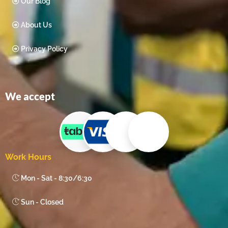
Our Blog
About Us
Privacy Policy
We accept
Work Hours
Mon - Sat - 8:30/6:30
Sun - Closed