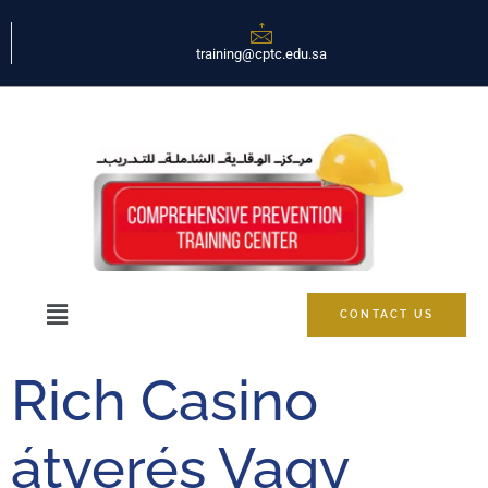
training@cptc.edu.sa
CONTACT US
Rich Casino
átverés Vagy