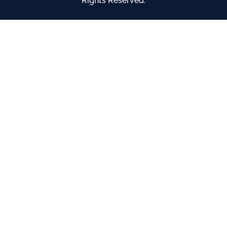
Rights Reserved.