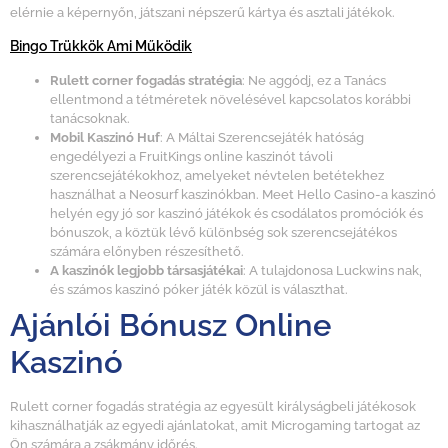
elérnie a képernyőn, játszani népszerű kártya és asztali játékok.
Bingo Trükkök Ami Működik
Rulett corner fogadás stratégia
:
Ne aggódj, ez a Tanács
ellentmond a tétméretek növelésével kapcsolatos korábbi
tanácsoknak.
Mobil Kaszinó Huf
:
A Máltai Szerencsejáték hatóság
engedélyezi a FruitKings online kaszinót távoli
szerencsejátékokhoz, amelyeket névtelen betétekhez
használhat a Neosurf kaszinókban. Meet Hello Casino-a kaszinó
helyén egy jó sor kaszinó játékok és csodálatos promóciók és
bónuszok, a köztük lévő különbség sok szerencsejátékos
számára előnyben részesíthető.
A kaszinók legjobb társasjátékai
:
A tulajdonosa Luckwins nak,
és számos kaszinó póker játék közül is választhat.
Ajánlói Bónusz Online
Kaszinó
Rulett corner fogadás stratégia az egyesült királyságbeli játékosok
kihasználhatják az egyedi ajánlatokat, amit Microgaming tartogat az
Ön számára a zsákmány időrés.