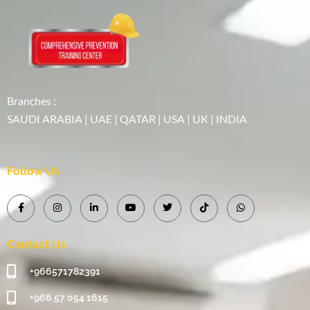
Branches :
SAUDI ARABIA | UAE | QATAR | USA | UK | INDIA
Follow Us
Contact Us
+966571782391
+966 57 054 1615‬