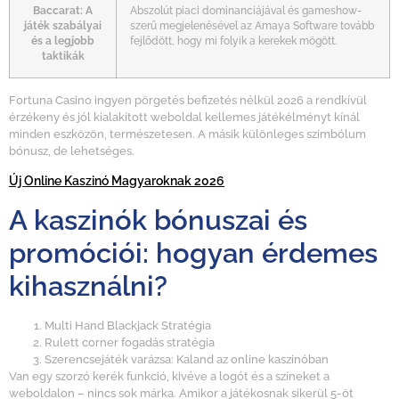
Baccarat: A
Abszolút piaci dominanciájával és gameshow-
játék szabályai
szerű megjelenésével az Amaya Software tovább
és a legjobb
fejlődött, hogy mi folyik a kerekek mögött.
taktikák
Fortuna Casino ingyen pörgetés befizetés nélkül 2026 a rendkívül
érzékeny és jól kialakított weboldal kellemes játékélményt kínál
minden eszközön, természetesen. A másik különleges szimbólum
bónusz, de lehetséges.
Új Online Kaszinó Magyaroknak 2026
A kaszinók bónuszai és
promóciói: hogyan érdemes
kihasználni?
Multi Hand Blackjack Stratégia
Rulett corner fogadás stratégia
Szerencsejáték varázsa: Kaland az online kaszinóban
Van egy szorzó kerék funkció, kivéve a logót és a színeket a
weboldalon – nincs sok márka. Amikor a játékosnak sikerül 5-öt