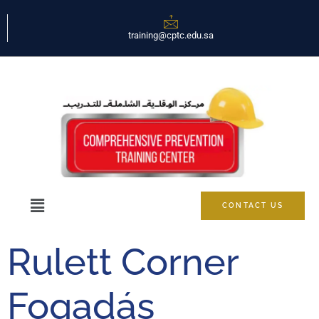
training@cptc.edu.sa
CONTACT US
Rulett Corner
Fogadás