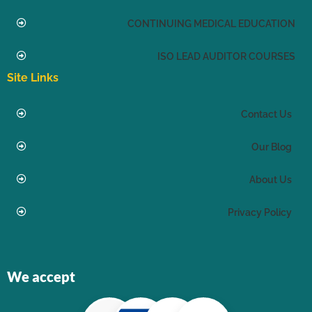
CONTINUING MEDICAL EDUCATION
ISO LEAD AUDITOR COURSES
Site Links
Contact Us
Our Blog
About Us
Privacy Policy
We accept