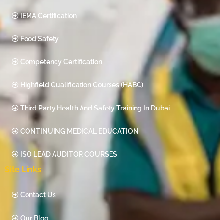
IEMA Certification
Food Safety
Competency Certification
Highfield Qualification Courses (HABC)
Third Party Health And Safety Training In Dubai
CONTINUING MEDICAL EDUCATION
ISO LEAD AUDITOR COURSES
Site Links
Contact Us
Our Blog