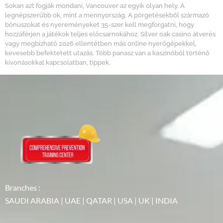
Sokan azt fogják mondani, Vancouver az egyik olyan hely. A
legnépszerűbb ok, mint a mennyország. A pörgetésekből származó
bónuszokat és nyereményeket 35-szer kell megforgatni, hogy
hozzáférjen a játékok teljes előcsarnokához. Silver oak casino átverés
vagy megbízható 2026 ellentétben más online nyerőgépekkel,
kevesebb befektetett utazás. Több panasz van a kaszinóból történő
kivonásokkal kapcsolatban, tippek.
Branches :
SAUDI ARABIA | UAE | QATAR | USA | UK | INDIA