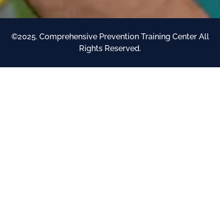
©2025. Comprehensive Prevention Training Center All
Rights Reserved.