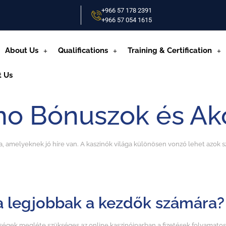
+966 57 178 2391
+966 57 054 1615‬
About Us
Qualifications
Training & Certification
t Us
no Bónuszok és Ak
 amelyeknek jó híre van. A kaszinók világa különösen vonzó lehet azok s
 a legjobbak a kezdők számára?
tőségek megléte szükséges az online kaszinóiparban a fizetések folyamatos 