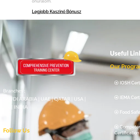
önuralom.
Legjobb Kaszinó Bónusz
Useful Lin
Our Progr
IOSH Certi
Branches :
IEMA Certi
SAUDI ARABIA | UAE | QATAR | USA |
UK | INDIA
Food Safe
Compete
Follow Us
Certification