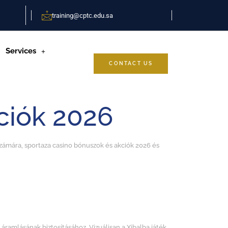
training@cptc.edu.sa
Services
CONTACT US
ciók 2026
zámára, sportaza casino bónuszok és akciók 2026 és
áramlásának biztosításához. Vizuálisan a Xibalba játék