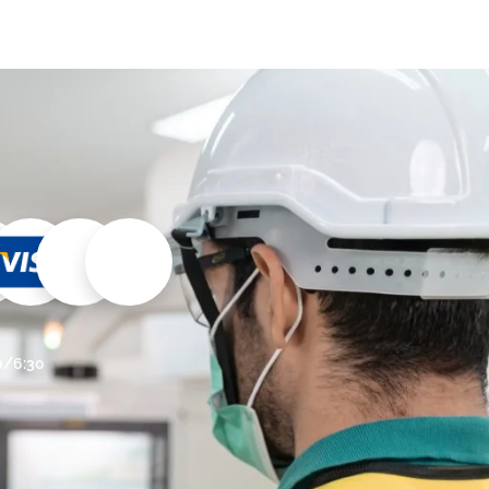
30/6:30