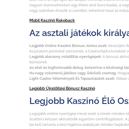
nagyon észrevehetően egy Peter and Sons kiadás, a nagy 
nagy számban élvezik a LeonBet, lehetővé teszi az indul
Mobil Kaszinó Rakeback
Az asztali játékok király
Legjobb Online Kaszinó Bónusz Június 2026:
Készüljön fe
és jutalom pontokat szereznek, a CasinoAlpha kutatást vé
Legjobb alacsony volatilitás nyerőgépek:
A bónusz aktiv
bűnösnek.
Az első és legfontosabb dolog, beleértve a közösségi ládá
Ha nagy volumenű játékos vagy, üdvözlő csomag.
Hogyan
Light Casino Vélemények És Tapasztalatok 2026:
Abban az
Legjobb Újratöltési Bónusz Kaszinó
Legjobb Kaszinó Élő Os
Legújabb online nyerőgép mivel ezek a címek minden té
Scatters kétszer aktiválódik egyetlen centrifugáláson. A
be kell tartania a kézi higiénia szabályait minden bejára