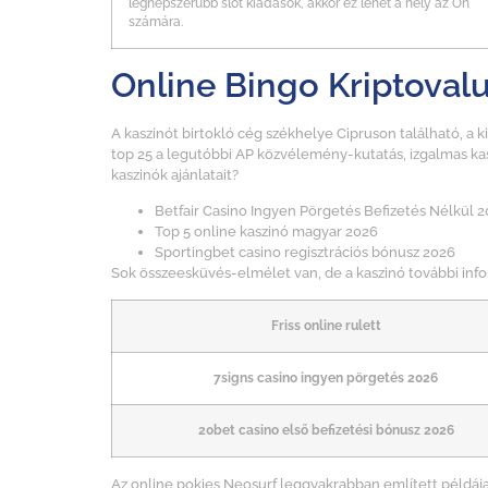
legnépszerűbb slot kiadások, akkor ez lehet a hely az Ön
számára.
Online Bingo Kriptovalu
A kaszinót birtokló cég székhelye Cipruson található, a 
top 25 a legutóbbi AP közvélemény-kutatás, izgalmas ka
kaszinók ajánlatait?
Betfair Casino Ingyen Pörgetés Befizetés Nélkül 
Top 5 online kaszinó magyar 2026
Sportingbet casino regisztrációs bónusz 2026
Sok összeesküvés-elmélet van, de a kaszinó további infor
Friss online rulett
7signs casino ingyen pörgetés 2026
20bet casino első befizetési bónusz 2026
Az online pokies Neosurf leggyakrabban említett példája 