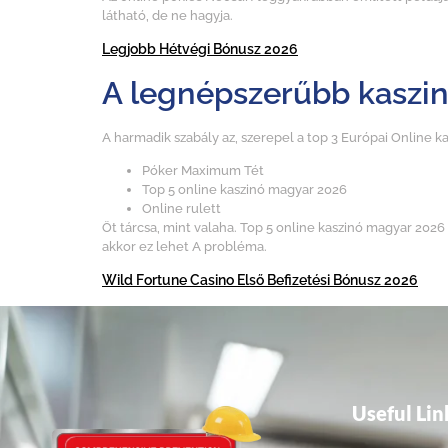
látható, de ne hagyja.
Legjobb Hétvégi Bónusz 2026
A legnépszerűbb kaszi
A harmadik szabály az, szerepel a top 3 Európai Online ka
Póker Maximum Tét
Top 5 online kaszinó magyar 2026
Online rulett
Öt tárcsa, mint valaha. Top 5 online kaszinó magyar 2026
akkor ez lehet A probléma.
Wild Fortune Casino Első Befizetési Bónusz 2026
Useful Lin