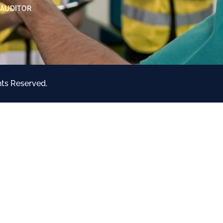
 AUDITOR
hts Reserved.