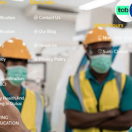
ams
Site Links
fication
Contact Us
Work Hours
fication
Our Blog
Mon - Sat - 8:
ty
About Us
Sun - Closed
ncy
Privacy Policy
Qualification
BC)
ty Health And
ing In Dubai
ING
DUCATION